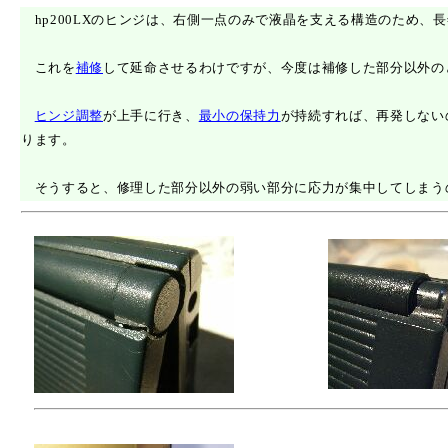
hp200LXのヒンジは、右側一点のみで液晶を支える構造のため、長
これを
補修
して延命させるわけですが、今度は補修した部分以外の
ヒンジ調整
が上手に行き、
最小の保持力
が持続すれば、再発しない
ります。
そうすると、修理した部分以外の弱い部分に応力が集中してしまう