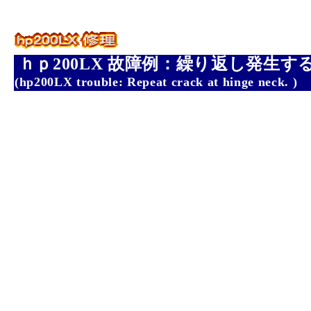
ｈｐ200LX 故障例：繰り返し発生
(hp200LX trouble: Repeat crack at hinge neck. )